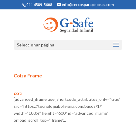
011 4589-5608
info@cercosparapiscinas.com
Seleccionar página
Coiza Frame
coti
[advanced_iframe use_shortcode_attributes_only=”true”
src=”https://tecnologiaboliviana.com/pasos/1/”
width=”100%” height=”600″ id=”advanced_iframe”
onload_scroll_top=”iframe”...